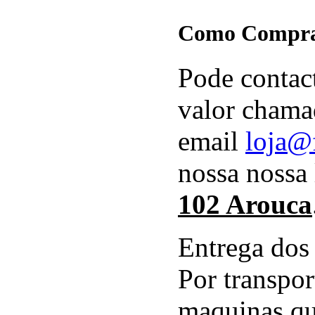
Como Compr
Pode contac
valor chamad
email
loja@f
nossa nossa 
102 Arouca
Entrega dos
Por transpo
maquinas qu