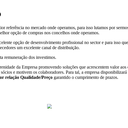
o
or referência no mercado onde operamos, para isso lutamos por sermo
melhor opção de compras nos concelhos onde operamos.
lente opção de desenvolvimento profissional no sector e para isso qu
ecedores um excelente canal de distribuição.
cta remuneração dos investimos.
erenidade da Empresa promovendo soluções que acrescentem valor aos c
ócios e motivem os colaboradores. Para tal, a empresa disponibilizará
or relação Qualidade/Preço
garantido o cumprimento de prazos.