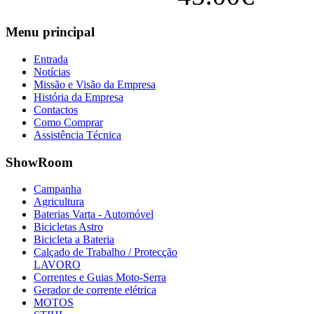
Menu
principal
Entrada
Notícias
Missão e Visão da Empresa
História da Empresa
Contactos
Como Comprar
Assistência Técnica
ShowRoom
Campanha
Agricultura
Baterias Varta - Automóvel
Bicicletas Astro
Bicicleta a Bateria
Calçado de Trabalho / Protecção
LAVORO
Correntes e Guias Moto-Serra
Gerador de corrente elétrica
MOTOS