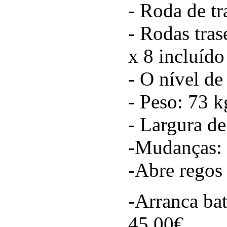
- Roda de tr
- Rodas tras
x 8 incluído
- O nível d
- Peso: 73 k
- Largura d
-Mudanças: d
-Abre regos
-Arranca bat
45.00€